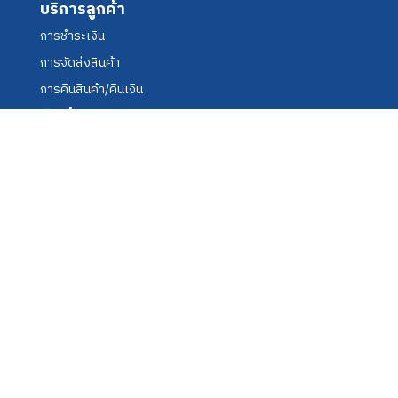
บริการลูกค้า
การชำระเงิน
การจัดส่งสินค้า
การคืนสินค้า/คืนเงิน
ติดต่อ
เบอร์ติดต่อ
+66 2027 7836
อีเมล
utivisualsound@utitech.co.th
LINE OA
@utivisualsound
© 2025 Ultimate Tech & Innovation Co., Ltd. All rights