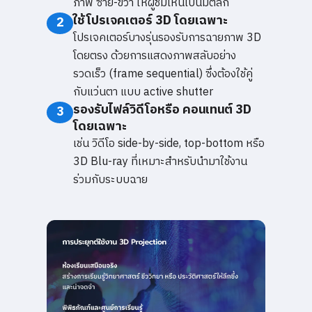
ภาพ ซ้าย-ขวา ให้ผู้ชมเห็นเป็นมิติลึก
ใช้โปรเจคเตอร์ 3D โดยเฉพาะ
2
โปรเจคเตอร์บางรุ่นรองรับการฉายภาพ 3D
โดยตรง ด้วยการแสดงภาพสลับอย่าง
รวดเร็ว (frame sequential) ซึ่งต้องใช้คู่
กับแว่นตา แบบ active shutter
รองรับไฟล์วิดีโอหรือ คอนเทนต์ 3D
3
โดยเฉพาะ
เช่น วิดีโอ side-by-side, top-bottom หรือ
3D Blu-ray ที่เหมาะสำหรับนำมาใช้งาน
ร่วมกับระบบฉาย