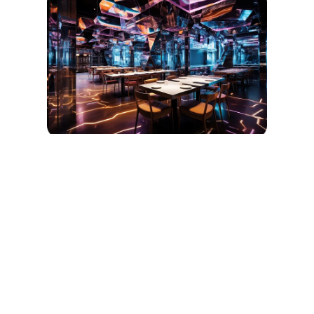
ของหวานที่ปรากฏบนโต๊ะพร้อมสายรุ้งและดอกไม้
บาน