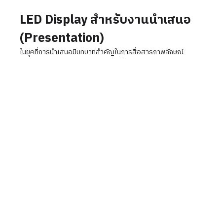
LED Display สำหรับงานนำเสนอ
(Presentation)
ในยุคที่การนำเสนอมีบทบาทสำคัญในการสื่อสารภาพลักษณ์
องค์กร “จอ LED Display” จึงกลายเป็นหัวใจหลักของห้องประชุม
ห้องสัมมนา และศูนย์จัดแสดงข้อมูล ที่ต้องการภาพคมชัด สีสวย
และการมองเห็นได้ดีจากทุกมุมมอง
จุดเด่นของ LED Display สำหรับ
งานนำเสนอ
ความละเอียดสูงกว่าจอโปรเจคเตอร์ทั่วไป ให้ภาพคมชัดแม้
ระยะใกล้
ไม่มีปัญหาแสงสะท้อนหรือภาพจางเมื่อเปิดไฟในห้องประชุม
เปิดใช้งานต่อเนื่องได้ยาวนาน เหมาะกับห้องควบคุม ห้องบรีฟ
หรือโชว์รูม
ดีไซน์บางเฉียบ ติดตั้งแบบไร้รอยต่อ สร้างภาพรวมเป็นหนึ่ง
เดียว
ปรับขนาดได้อิสระ รองรับตั้งแต่จอขนาด 110 นิ้ว ไปจนถึง
300 นิ้วขึ้นไป